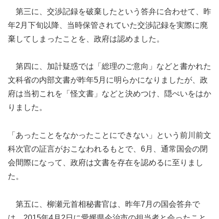
第三に、交渉記録を破棄したという答弁に合わせて、昨
年2月下旬以降、当時保管されていた交渉記録を実際に廃
棄してしまったことを、政府は認めました。
第四に、加計疑惑では「総理のご意向」などと書かれた
文科省の内部文書が昨年5月に明らかになりましたが、政
府は当初これを「怪文書」などと決めつけ、隠ぺいをはか
りました。
「あったことをなかったことにできない」という前川前文
科次官の証言がおこなわれるもとで、6月、通常国会の閉
会間際になって、政府は文書を存在を認めるに至りまし
た。
第五に、柳瀬元首相秘書官は、昨年7月の国会答弁で
は、2015年4月2日に愛媛県今治市の担当者と会ったこと