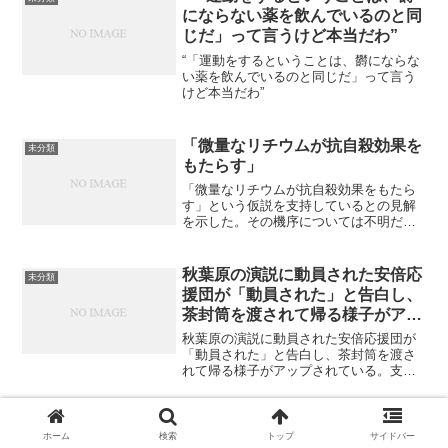
にならない薬を飲んでいるのと同
じだ」って言うけど本当だわ”
“「運動をするということは、欝にならな
い薬を飲んでいるのと同じだ」って言う
けど本当だわ”
「微量なリチウムが抗自殺効果を
未分類
もたらす」
「微量なリチウムが抗自殺効果をもたら
す」という仮説を支持しているとの見解
を示した。その機序については不明だ
が、同氏は「リチウムが衝動性や攻撃性
を減弱させる可能性」について指摘。加
えて、「自殺企図群や男性グループのみ
秋葉原の演説に動員された安倍応
未分類
で血中リチウム濃度が有意に...
援団が「動員された」と告白し、
茶封筒を渡されて帰る様子がアッ
プされている。
秋葉原の演説に動員された安倍応援団が
「動員された」と告白し、茶封筒を渡さ
れて帰る様子がアップされている。支援
を広げるためにどうするか考えるのでは
なく、支援されているように見せるには
どうすればいいかだけ工夫している最終
面白い計算
未分類
結果だけを整える
ホーム
検索
トップ
サイドバー