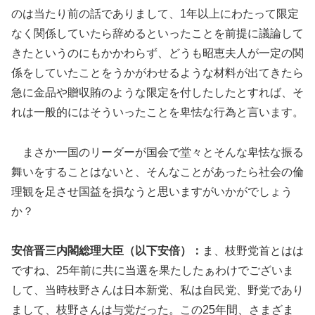
のは当たり前の話でありまして、1年以上にわたって限定
なく関係していたら辞めるといったことを前提に議論して
きたというのにもかかわらず、どうも昭恵夫人が一定の関
係をしていたことをうかがわせるような材料が出てきたら
急に金品や贈収賄のような限定を付したしたとすれば、そ
れは一般的にはそういったことを卑怯な行為と言います。
まさか一国のリーダーが国会で堂々とそんな卑怯な振る
舞いをすることはないと、そんなことがあったら社会の倫
理観を足させ国益を損なうと思いますがいかがでしょう
か？
安倍晋三内閣総理大臣（以下安倍）：
ま、枝野党首とはは
ですね、25年前に共に当選を果たしたぁわけでございま
して、当時枝野さんは日本新党、私は自民党、野党であり
まして、枝野さんは与党だった。この25年間、さまざま