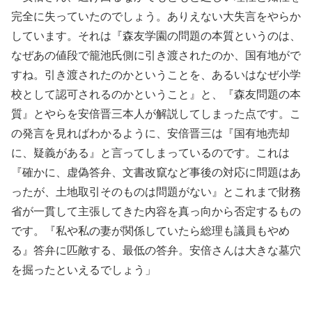
完全に失っていたのでしょう。ありえない大失言をやらか
しています。それは『森友学園の問題の本質というのは、
なぜあの値段で籠池氏側に引き渡されたのか、国有地がで
すね。引き渡されたのかということを、あるいはなぜ小学
校として認可されるのかということ』と、『森友問題の本
質』とやらを安倍晋三本人が解説してしまった点です。こ
の発言を見ればわかるように、安倍晋三は『国有地売却
に、疑義がある』と言ってしまっているのです。これは
『確かに、虚偽答弁、文書改竄など事後の対応に問題はあ
ったが、土地取引そのものは問題がない』とこれまで財務
省が一貫して主張してきた内容を真っ向から否定するもの
です。『私や私の妻が関係していたら総理も議員もやめ
る』答弁に匹敵する、最低の答弁。安倍さんは大きな墓穴
を掘ったといえるでしょう」