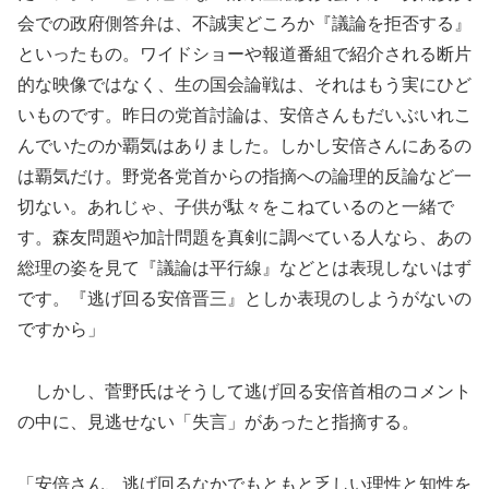
会での政府側答弁は、不誠実どころか『議論を拒否する』
といったもの。ワイドショーや報道番組で紹介される断片
的な映像ではなく、生の国会論戦は、それはもう実にひど
いものです。昨日の党首討論は、安倍さんもだいぶいれこ
んでいたのか覇気はありました。しかし安倍さんにあるの
は覇気だけ。野党各党首からの指摘への論理的反論など一
切ない。あれじゃ、子供が駄々をこねているのと一緒で
す。森友問題や加計問題を真剣に調べている人なら、あの
総理の姿を見て『議論は平行線』などとは表現しないはず
です。『逃げ回る安倍晋三』としか表現のしようがないの
ですから」
しかし、菅野氏はそうして逃げ回る安倍首相のコメント
の中に、見逃せない「失言」があったと指摘する。
「安倍さん、逃げ回るなかでもともと乏しい理性と知性を