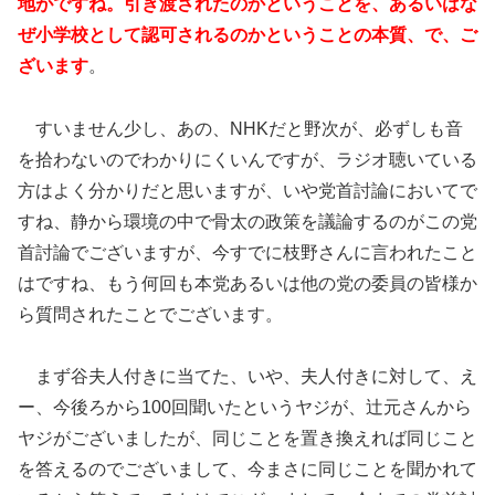
地がですね。引き渡されたのかということを、あるいはな
ぜ小学校として認可されるのかということの本質、で、ご
ざいます
。
すいません少し、あの、NHKだと野次が、必ずしも音
を拾わないのでわかりにくいんですが、ラジオ聴いている
方はよく分かりだと思いますが、いや党首討論においてで
すね、静から環境の中で骨太の政策を議論するのがこの党
首討論でございますが、今すでに枝野さんに言われたこと
はですね、もう何回も本党あるいは他の党の委員の皆様か
ら質問されたことでございます。
まず谷夫人付きに当てた、いや、夫人付きに対して、え
ー、今後ろから100回聞いたというヤジが、辻元さんから
ヤジがございましたが、同じことを置き換えれば同じこと
を答えるのでございまして、今まさに同じことを聞かれて