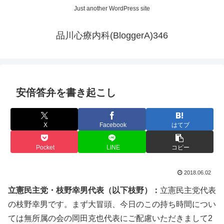
Just another WordPress site
品川心療内科(BloggerA)346
安倍答弁を書き起こし
X
Facebook
はてブ
Pocket
LINE
コピー
2018.06.02
立憲民主党・枝野幸男代表（以下枝野）：
立憲民主党代表
の枝野幸男です。まず大冒頭、今日のこの持ち時間につい
ては無所属の会の岡田克也代表にご配慮いただきまして2