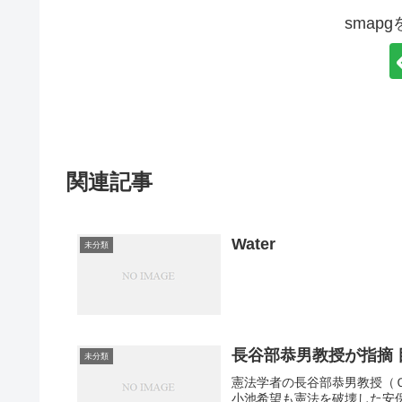
smap
関連記事
Water
未分類
長谷部恭男教授が指摘
未分類
憲法学者の長谷部恭男教授（
小池希望も憲法を破壊した安