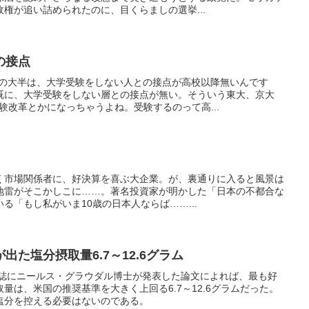
権が追い詰められたのに、目くらましの選挙...
の接点
生の大半は、大学受験をしない人との接点が高校以降無いんです
既に、大学受験をしない層との接点が無い。そういう東大、京大
験改革とかになっちゃうよね。受験するのって高...
く市場関係者に、好決算を喜ぶ大企業。が、裏通りに入ると風景は
地雷がそこかしこに……。著名投資家が明かした「日本の不都合な
る「もし私がいま10歳の日本人ならば……...
た塩分摂取量6.7～12.6グラム
会誌にニールス・グラウダル博士が発表した論文によれば、最も好
量は、米国の推奨基準を大きく上回る6.7～12.6グラムだった。
塩分を控える必要はないのである。