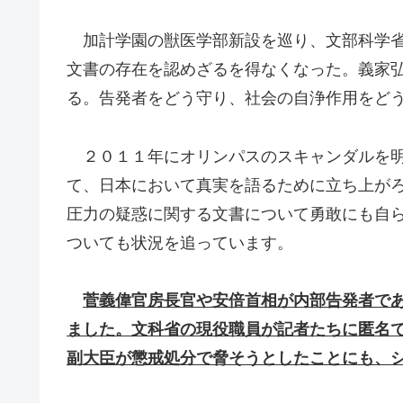
加計学園の獣医学部新設を巡り、文部科学省
文書の存在を認めざるを得なくなった。義家
る。告発者をどう守り、社会の自浄作用をど
２０１１年にオリンパスのスキャンダルを明
て、日本において真実を語るために立ち上が
圧力の疑惑に関する文書について勇敢にも自
ついても状況を追っています。
菅義偉官房長官や安倍首相が内部告発者で
ました。文科省の現役職員が記者たちに匿名
副大臣が懲戒処分で脅そうとしたことにも、