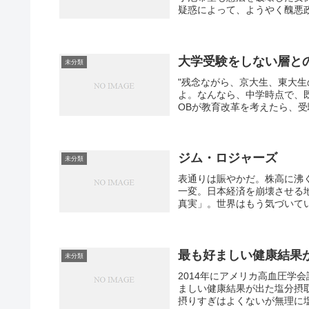
疑惑によって、ようやく醜悪政
大学受験をしない層と
未分類
"残念ながら、京大生、東大
よ。なんなら、中学時点で、
OBが教育改革を考えたら、受
ジム・ロジャーズ
未分類
表通りは賑やかだ。株高に沸
一変。日本経済を崩壊させる
真実」。世界はもう気づいてい
最も好ましい健康結果が出
未分類
2014年にアメリカ高血圧学
ましい健康結果が出た塩分摂取
摂りすぎはよくないが無理に