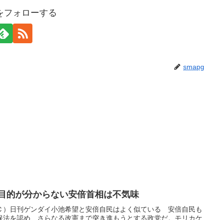
gをフォローする
smapg
 目的が分からない安倍首相は不気味
Ｃ）日刊ゲンダイ小池希望と安倍自民はよく似ている 安倍自民も
保法を認め、さらなる改憲まで突き進もうとする政党だ。モリカケ