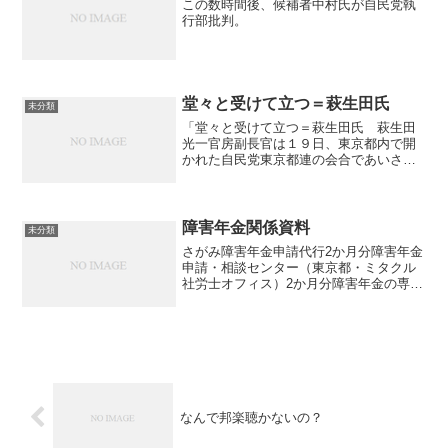
この数時間後、候補者中村氏が自民党執
行部批判。
堂々と受けて立つ＝萩生田氏
未分類
「堂々と受けて立つ＝萩生田氏 萩生田
光一官房副長官は１９日、東京都内で開
かれた自民党東京都連の会合であいさつ
し、学校法人「加計学園」の獣医学部新
設問題に関し「（新設条件の指示を）し
ていないと言っているのに、怪しいと言
われるのは不名誉だ。都議...
障害年金関係資料
未分類
さがみ障害年金申請代行2か月分障害年金
申請・相談センター（東京都・ミタクル
社労士オフィス）2か月分障害年金の専門
事務所横浜・障害年金申請デスク1.5か月
分せりざわ社会保険労務士事務所2か月分
横浜障害年金申請サポート不明障害年金
サポートサービ...
なんで邦楽聴かないの？