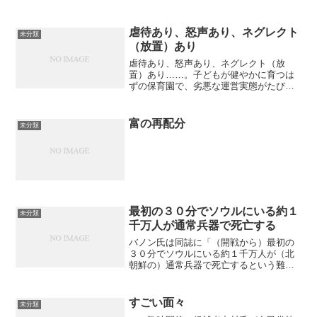
虐待あり、怒声あり、ネグレクト
未分類
（放置）あり
虐待あり、怒声あり、ネグレクト（放
置）あり……。子どもが健やかに育つは
ずの保育園で、劣悪な運営実態がたびた
び明らかになる。日本社会の縮図といえ
る保育崩壊の現場とは。 東京都内の河
川敷にある広場。保育園児の楽しそうな
富の再配分
未分類
遊び声をさえぎるように、怒...
最初の３０分でソウルにいる約１
未分類
千万人が通常兵器で死亡する
バノン氏は同誌に「（開戦から）最初の
３０分でソウルにいる約１千万人が（北
朝鮮の）通常兵器で死亡するという難題
を一部でも解決しない限り、（軍事的選
択肢など）お話にならない」と一蹴し
た。
すごい面々
未分類